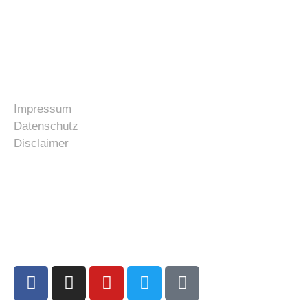
Tel: +4946219438898
E-Mail: info@kfzservice-schleswig.de
Impressum
Datenschutz
Disclaimer
Öffnungszeiten:
Montag – Freitag :
08:00 – 12:00 Uhr
12:45 – 17:00 Uhr