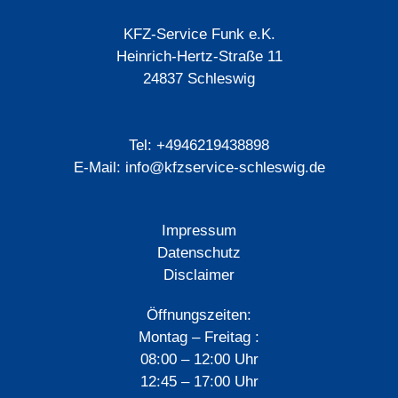
mal länger dauert auch moderne Leihautos. Ich fühle
mich immer wohl hier und mit meinen Anliegen gut
KFZ-Service Funk e.K.
aufgehoben.
Heinrich-Hertz-Straße 11
24837 Schleswig
Tel: +4946219438898
E-Mail: info@kfzservice-schleswig.de
Impressum
Datenschutz
Disclaimer
Öffnungszeiten:
Montag – Freitag :
08:00 – 12:00 Uhr
12:45 – 17:00 Uhr